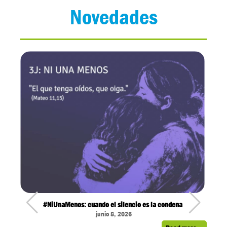
Novedades
...
#NiUnaMenos: cuando el silencio es la condena
junio 8, 2026