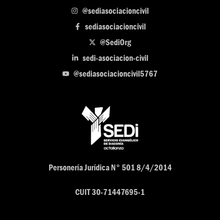
@sediasociacioncivil
sediasociacioncivil
@SediOrg
sedi-asociacion-civil
@sediasociacioncivil5767
Personería Jurídica N° 501 8/4/2014
CUIT 30-71447695-1