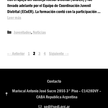
llevado adelante por el Equipo de Coordinación Juvenil
Distrital (ECoER). La formación contó con la participación …
Leer más
Juventudes
,
Noticias
←
Anterior
1
2
3
4
Siguiente
→
Contacto
Mariscal Antonio José Sucre 2855 3° Piso – C1428DVY –
CABA Republica Argentina
sedi@sedi.org.ar