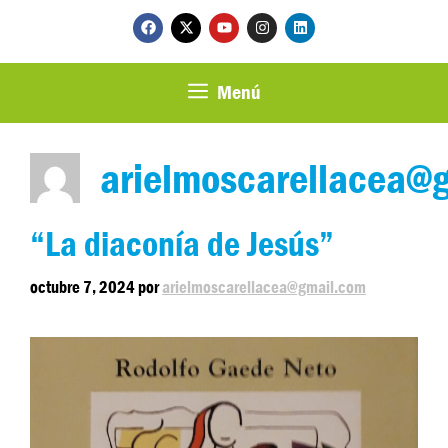
Menú
arielmoscarellacea@
“La diaconía de Jesús”
octubre 7, 2024
por
arielmoscarellacea@gmail.com