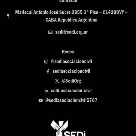
Contacto
Mariscal Antonio José Sucre 2855 3° Piso – C1428DVY –
CABA Republica Argentina
sedi@sedi.org.ar
Redes
@sediasociacioncivil
sediasociacioncivil
@SediOrg
sedi-asociacion-civil
@sediasociacioncivil5767